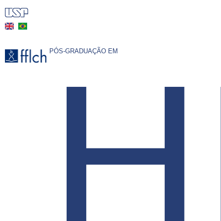
Pular
para
o
H
conteúdo
PÓS-GRADUAÇÃO EM
principal