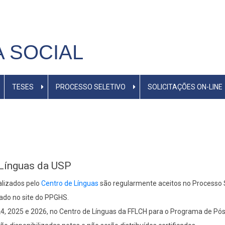
M
A SOCIAL
TESES
PROCESSO SELETIVO
SOLICITAÇÕES ON-LINE
 Línguas da USP
alizados pelo
Centro de Línguas
são regularmente aceitos no Processo 
cado no site do PPGHS.
, 2025 e 2026, no Centro de Línguas da FFLCH para o Programa de Pós