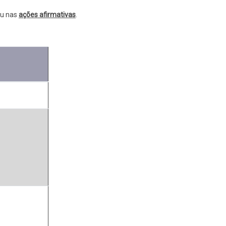
u nas
ações afirmativas
.