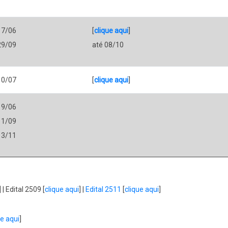
17/06
[
clique aqui
]
29/09
até 08/10
10/07
[
clique aqui
]
19/06
11/09
13/11
] | Edital 2509 [
clique aqui
] |
Edital 2511
[
clique aqui
]
ue aqui
]