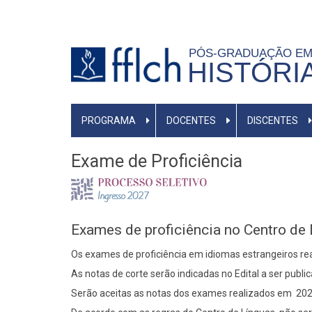
Pular
para
o
PÓS-GRADUAÇÃO E
HISTÓRI
conteúdo
principal
MAIN
PROGRAMA
DOCENTES
DISCENTES
NAVIGATION
-
Exame de Proficiência
BR
Exames de proficiência no Centro de
Os exames de proficiência em idiomas estrangeiros re
As notas de corte serão indicadas no Edital a ser publi
Serão aceitas as notas dos exames realizados em 2024