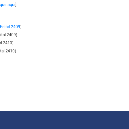
ique aqui
]
Edital 2409
)
ital 2409)
al 2410)
tal 2410)