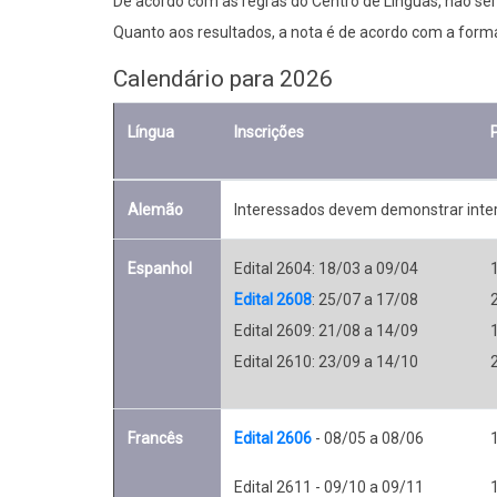
De acordo com as regras do Centro de Línguas, não serã
Quanto aos resultados, a nota é de acordo com a form
Calendário para 2026
Língua
Inscrições
Alemão
Interessados devem demonstrar intere
Espanhol
Edital 2604: 18/03 a 09/04
Edital 2608
: 25/07 a 17/08
Edital 2609: 21/08 a 14/09
Edital 2610: 23/09 a 14/10
Francês
Edital 2606
- 08/05 a 08/06
Edital 2611 - 09/10 a 09/11