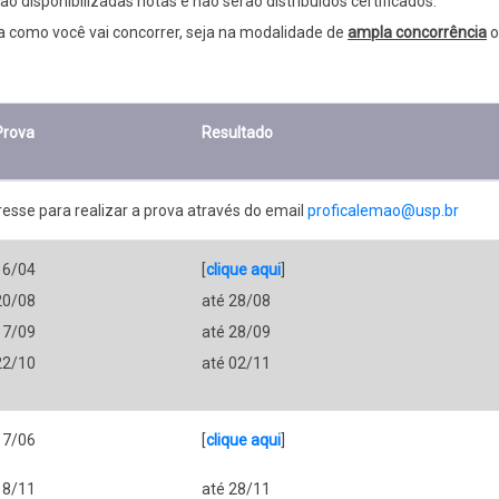
o disponibilizadas notas e não serão distribuídos certificados.
a como você vai concorrer, seja na modalidade de
ampla concorrência
o
Prova
Resultado
sse para realizar a prova através do email
proficalemao@usp.br
16/04
[
clique aqui
]
20/08
até 28/08
17/09
até 28/09
22/10
até 02/11
17/06
[
clique aqui
]
18/11
até 28/11