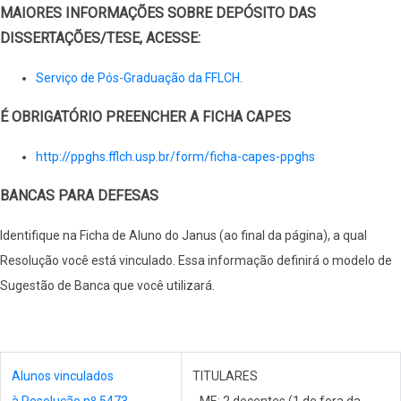
MAIORES INFORMAÇÕES SOBRE DEPÓSITO DAS
DISSERTAÇÕES/TESE, ACESSE:
Serviço de Pós-Graduação da FFLCH
.
É OBRIGATÓRIO PREENCHER A FICHA CAPES
http://ppghs.fflch.usp.br/form/ficha-capes-ppghs
BANCAS PARA DEFESAS
Identifique na Ficha de Aluno do Janus (ao final da página), a qual
Resolução você está vinculado. Essa informação definirá o modelo de
Sugestão de Banca que você utilizará.
Alunos vinculados
TITULARES
à Resolução nº 5473
- ME: 2 docentes (1 de fora da