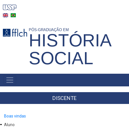
Pular
para
o
conteúdo
PÓS-GRADUAÇÃO EM
HISTÓRIA
principal
SOCIAL
MAIN
NAVIGATION
-
BR
DISCENTE
Boas vindas
Aluno