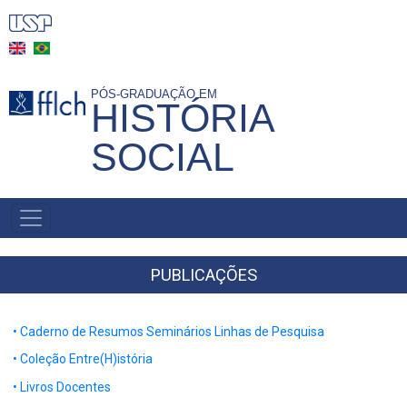
Pular
para
o
conteúdo
PÓS-GRADUAÇÃO EM
HISTÓRIA
principal
SOCIAL
MAIN
NAVIGATION
-
BR
PUBLICAÇÕES
• Caderno de Resumos Seminários Linhas de Pesquisa
• Coleção Entre(H)istória
• Livros Docentes