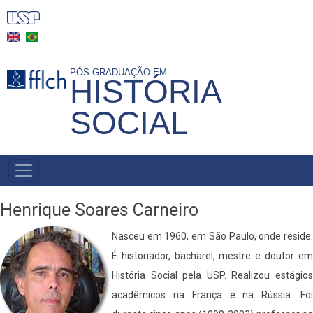
Pular
para
o
conteúdo
PÓS-GRADUAÇÃO EM
HISTÓRIA
principal
SOCIAL
MAIN
NAVIGATION
-
Henrique Soares Carneiro
BR
Nasceu em 1960, em São Paulo, onde reside.
É historiador, bacharel, mestre e doutor em
História Social pela USP. Realizou estágios
acadêmicos na França e na Rússia. Foi