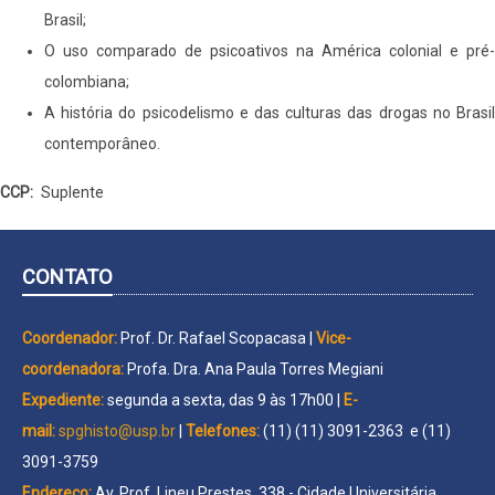
Brasil;
O uso comparado de psicoativos na América colonial e pré-
colombiana;
A história do psicodelismo e das culturas das drogas no Brasil
contemporâneo.
CCP
Suplente
CONTATO
Coordenador:
Prof. Dr. Rafael Scopacasa |
Vice-
coordenadora:
Profa. Dra. Ana Paula Torres Megiani
Expediente:
segunda a sexta, das 9 às 17h00 |
E-
mail:
spghisto@usp.br
|
Telefones:
(11) (11) 3091-2363 e (11)
3091-3759
Endereço:
Av. Prof. Lineu Prestes, 338 - Cidade Universitária