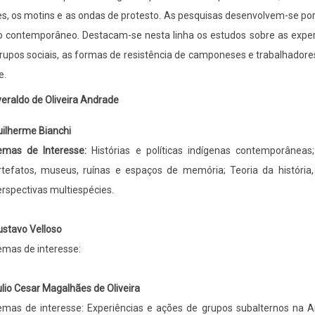
s, os motins e as ondas de protesto. As pesquisas desenvolvem-se por
 contemporâneo. Destacam-se nesta linha os estudos sobre as exper
rupos sociais, as formas de resistência de camponeses e trabalhadores 
e.
eraldo de Oliveira Andrade
ilherme Bianchi
emas de Interesse:
Histórias e políticas indígenas contemporâneas
rtefatos, museus, ruínas e espaços de memória; Teoria da história
rspectivas multiespécies.
stavo Velloso
emas de interesse:
lio Cesar Magalhães de Oliveira
emas de interesse: Experiências e ações de grupos subalternos na A