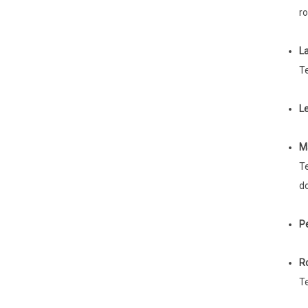
ro
La
Te
Le
Ma
Te
do
Pe
R
Te