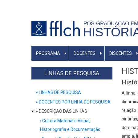
Pular
para
o
PÓS-GRADUAÇÃO E
HISTÓRI
conteúdo
principal
MAIN
PROGRAMA
DOCENTES
DISCENTES
NAVIGATION
-
HIS
BR
LINHAS DE PESQUISA
Histó
» LINHAS DE PESQUISA
A linha
dinâmic
» DOCENTES POR LINHA DE PESQUISA
relação
» DESCRIÇÃO DAS LINHAS
binária
› Cultura Material e Visual,
dominaç
Historiografia e Documentação
ampla, 