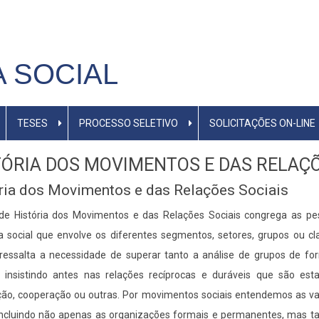
M
A SOCIAL
TESES
PROCESSO SELETIVO
SOLICITAÇÕES ON-LINE
TÓRIA DOS MOVIMENTOS E DAS RELAÇÕ
ria dos Movimentos e das Relações Sociais
 de História dos Movimentos e das Relações Sociais congrega as pes
a social que envolve os diferentes segmentos, setores, grupos ou 
 ressalta a necessidade de superar tanto a análise de grupos de f
s, insistindo antes nas relações recíprocas e duráveis que são est
ão, cooperação ou outras. Por movimentos sociais entendemos as va
incluindo não apenas as organizações formais e permanentes, ma