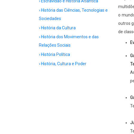
› Escravidão e História Atlântica
multidõe
› História das Ciências, Tecnologias e
o mundo
Sociedades
outros g
› História da Cultura
de class
› História dos Movimentos e das
Ev
Relações Sociais
› História Política
Gu
› História, Cultura e Poder
T
A
pe
Gu
T
Ju
T