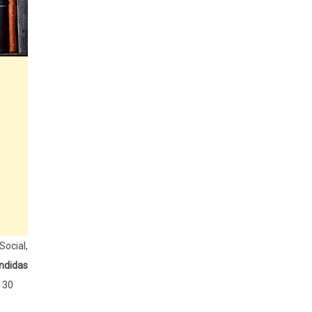
ocial,
ndidas
 30