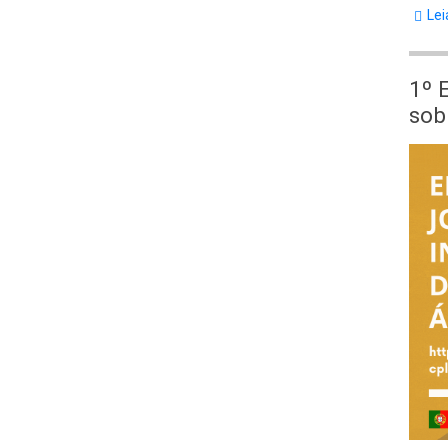
Lei
1º 
sob
Body