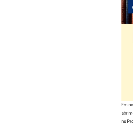
Em no
abrim
no Pr