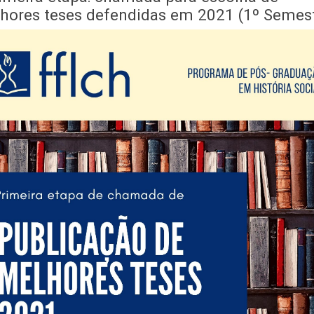
(1922
hores teses defendidas em 2021 (1º Semest
-
2021)