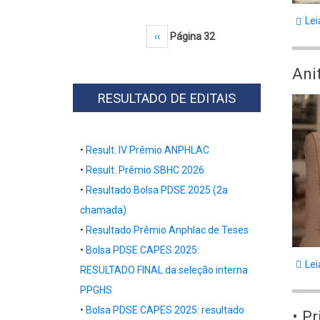
Lei
Paginação
Página anterior
‹‹
Página 32
Ani
RESULTADO DE EDITAIS
Body
•
Result. IV Prêmio ANPHLAC
•
Result. Prêmio SBHC 2026
•
Resultado Bolsa PDSE 2025 (2a
chamada)
•
Resultado
Prêmio Anphlac de Teses
•
Bolsa PDSE CAPES 2025:
Lei
RESULTADO FINAL da seleção interna
PPGHS
•
Bolsa PDSE CAPES 2025: resultado
​​​​