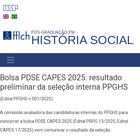
Pular
para
o
conteúdo
PÓS-GRADUAÇÃO EM
HISTÓRIA SOCIAL
principal
MAIN
NAVIGATION
-
Bolsa PDSE CAPES 2025: resultado
BR
preliminar da seleção interna PPGHS
(Edital PPGHS n.001/2025)
A comissão avaliadora das candidaturas internas do PPGHS para
concorrer a bolsa PDSE CAPES 2025 (Edital PRPG 13/2025, Edital
CAPES 17/2025) vem comunicar o resultado da seleção: