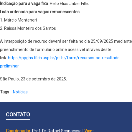
Indicação para a vaga fixa
: Helio Elias Jaber Filho
Lista ordenada para vagas remanescentes
:
1. Márcio Monteneri
2. Raissa Monteiro dos Santos
A interposição de recurso deverá ser feita no dia 25/09/2025 mediante
preenchimento de formulário online acessível através deste
link:
https://ppghs.fflch.usp.
br/pt-br/form/recursos-ao-
resultado-
preliminar
São Paulo, 23 de setembro de 2025.
Tags
Notícias
CONTATO
Coordenador:
Prof. Dr. Rafael Scopacasa |
Vice-