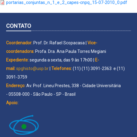
portarias_conjuntas_n_1_e_2_capes-cnpq_15-07-2010_0.pdf
CONTATO
Coordenador:
Prof. Dr. Rafael Scopacasa |
Vice-
coordenadora:
Profa. Dra. Ana Paula Torres Megiani
Expediente:
segunda a sexta, das 9 às 17h00 |
E-
mail:
spghisto@usp.br
|
Telefones:
(11) (11) 3091-2363 e (11)
3091-3759
Endereço:
Av. Prof. Lineu Prestes, 338 - Cidade Universitária
- 05508-000 - São Paulo - SP - Brasil
Apoio: