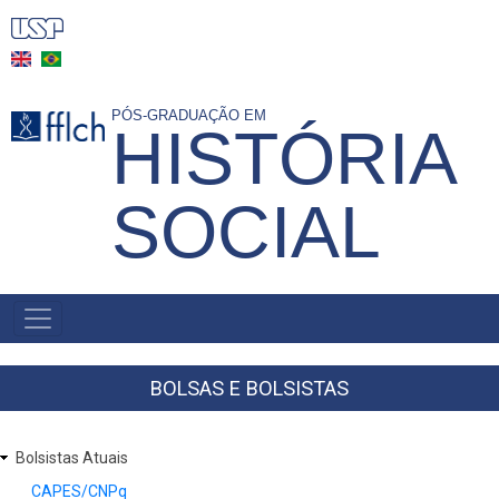
Pular
para
o
conteúdo
PÓS-GRADUAÇÃO EM
HISTÓRIA
principal
SOCIAL
MAIN
NAVIGATION
-
BR
BOLSAS E BOLSISTAS
Bolsistas Atuais
CAPES/CNPq