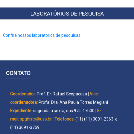
LABORATÓRIOS DE PESQUISA
Confira nossos laboratórios de pesquisas
CONTATO
Coordenador:
Prof. Dr. Rafael Scopacasa |
Vice-
coordenadora:
Profa. Dra. Ana Paula Torres Megiani
Expediente:
segunda a sexta, das 9 às 17h00 |
E-
mail:
spghisto@usp.br
|
Telefones:
(11) (11) 3091-2363 e
(11) 3091-3759