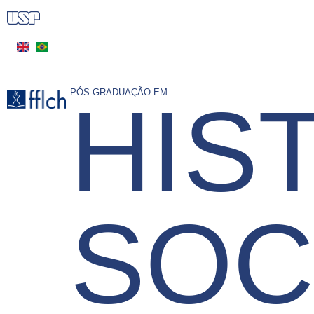
Pular
para
o
conteúdo
principal
PÓS-GRADUAÇÃO EM
HIS
SOC