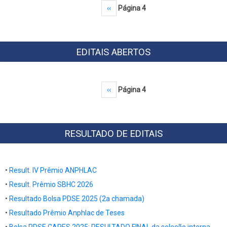
Paginação
Página anterior
‹‹
Página 4
EDITAIS ABERTOS
Paginação
Página anterior
‹‹
Página 4
RESULTADO DE EDITAIS
•
Result. IV Prêmio ANPHLAC
•
Result. Prêmio SBHC 2026
•
Resultado Bolsa PDSE 2025 (2a chamada)
•
Resultado
Prêmio Anphlac de Teses
•
Bolsa PDSE CAPES 2025: RESULTADO FINAL da seleção interna