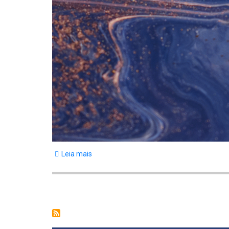
Leia mais
sobre
•
Edital
Paginação
Processo
Seletivo
PPGHS