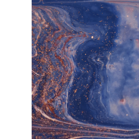
Guimarães
Prêmio
Prof.
Manoel
Luiz
Salgado
Guimarães