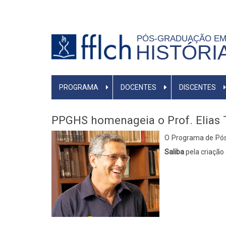
Pular
para
o
PÓS-GRADUAÇÃO E
HISTÓRI
conteúdo
principal
MAIN
PROGRAMA
DOCENTES
DISCENTES
NAVIGATION
-
BR
PPGHS homenageia o Prof. Elias 
Body
O Programa de Pós
Saliba
pela criação