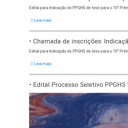
Prêmio
Body
Edital para Indicação do PPGHS de tese para o 10° Pr
SBHC
2026
Leia mais
sobre
•
Chamada
• Chamada de inscrições: Indica
de
Body
Edital para Indicação do PPGHS de tese para o 10° Pr
inscrições:
Indicação
Leia mais
sobre
PPGHS
•
para
Chamada
• Edital Processo Seletivo PPGH
10o.
de
Prêmio
inscrições:
Body
Prof.
Indicação
Manoel
PPGHS
Luiz
para
Salgado
10o.