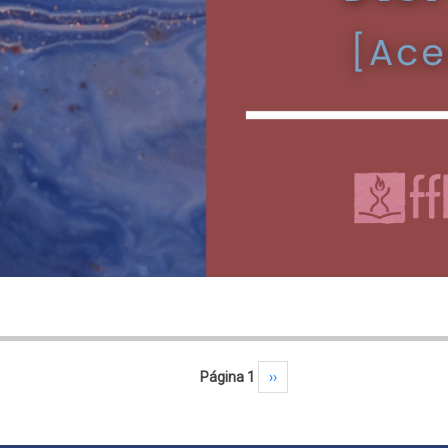
Página 1
Próxima página
››