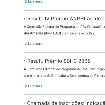
Leia mais
sobre
PPGHS
homenageia
• Result. IV Prêmio ANPHLAC de 
o
Body
A Comissão Editorial do Programa de Pós-Graduação e
Prof.
das Amécias (ANPHLAC)
premiou a tese da Dra.
Elias
Thomé
Leia mais
sobre
Saliba
•
pela
Result.
• Result. Prêmio SBHC 2026
criação
IV
do
Body
A Comissão Editorial do Programa de Pós-Graduação 
Prêmio
Elias
premiou a tese da Dra. Isabella Bonaventura de Olivei
ANPHLAC
Thomé
de
Leia mais
sobre
Saliba
Teses
•
Award
Result.
• Chamada de inscrições: Indica