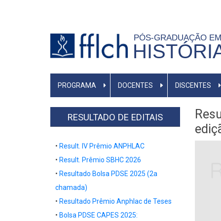
Pular
para
o
PÓS-GRADUAÇÃO E
HISTÓRI
conteúdo
principal
MAIN
PROGRAMA
DOCENTES
DISCENTES
NAVIGATION
-
Resu
BR
RESULTADO DE EDITAIS
ediç
•
Result. IV Prêmio ANPHLAC
•
Result. Prêmio SBHC 2026
•
Resultado Bolsa PDSE 2025 (2a
chamada)
•
Resultado
Prêmio Anphlac de Teses
•
Bolsa PDSE CAPES 2025: