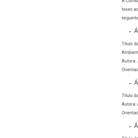
A Comiss
teses a
seguinte
Á
Título d
Ambiente
Autora: 
Orientad
Á
Título d
Autora:
Orientad
Á