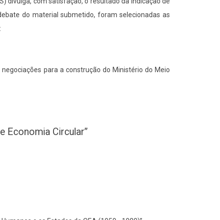
 divulga, com satisfação, o resultado da indicação de
 debate do material submetido, foram selecionadas as
:
as negociações para a construção do Ministério do Meio
e Economia Circular”