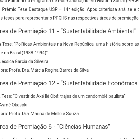
ão Editorial do Programa de Pós-Graduação em História Social (PPGHS)
o Prêmio Tese Destaque USP – 14ª edição. Após criteriosa análise e
s teses para representar o PPGHS nas respectivas áreas de premiação
rea de Premiação 11 - “Sustentabilidade Ambiental”
a Tese: “Políticas Ambientais na Nova República: uma história sobre 
 no Brasil (1988-1994)”
Jéssica Garcia da Silveira
ora: Profa. Dra. Márcia Regina Barros da Silva
rea de Premiação 12 - “Sustentabilidade Econômica 
a Tese: “O vestir do Axé Ilê Obá: trajes de um candomblé paulista”
 Aymê Okasaki
ora: Profa. Dra. Marina de Mello e Souza.
rea de Premiação 6 - “Ciências Humanas”