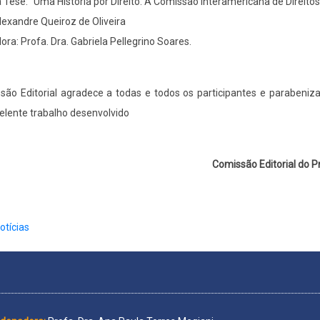
a Tese: “Uma História por Direito: A Comissão Interamericana de Direi
lexandre Queiroz de Oliveira
ora: Profa. Dra. Gabriela Pellegrino Soares.
ão Editorial agradece a todas e todos os participantes e parabeniza
elente trabalho desenvolvido
Comissão Editorial do 
otícias