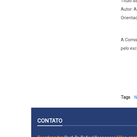
Título d
Autor: A
Orientad
A Comiss
pelo exc
Tags
N
CONTATO