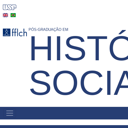
Pular
para
o
conteúdo
PÓS-GRADUAÇÃO EM
HIST
principal
SOCI
MAIN
NAVIGATION
-