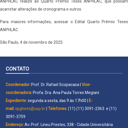
ANPHLAC realize ao Quarto Prêmio Teses ANPHLAC, que possam
acarretar alterações de cronograma e outros.
Para maiores informações, acessar o Edital Quarto Prêmio Teses
ANPHLAC
São Paulo, 4 de novembro de 2025
CONTATO
Coordenador:
Prof. Dr. Rafael Scopacasa |
Vice-
coordenadora:
Profa. Dra. Ana Paula Torres Megiani
Expediente:
segunda a sexta, das 9 às 17h00 |
E-
mail:
spghisto@usp.br
|
Telefones:
(11) (11) 3091-2363 e (11)
3091-3759
Endereço:
Av. Prof. Lineu Prestes, 338 - Cidade Universitária