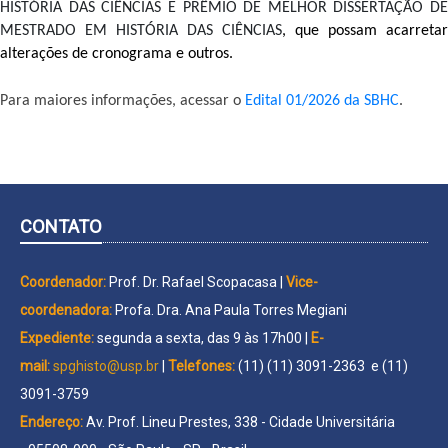
HISTÓRIA DAS CIÊNCIAS E PRÊMIO DE MELHOR DISSERTAÇÃO DE 
MESTRADO EM HISTÓRIA DAS CIÊNCIAS
, que possam acarretar 
alterações de cronograma e outros.
Para maiores informações, acessar o 
Edital 01/2026 da SBHC
.  
CONTATO
Coordenador:
Prof. Dr. Rafael Scopacasa |
Vice-
coordenadora:
Profa. Dra. Ana Paula Torres Megiani
Expediente:
segunda a sexta, das 9 às 17h00 |
E-
mail:
spghisto@usp.br
|
Telefones:
(11) (11) 3091-2363 e (11)
3091-3759
Endereço:
Av. Prof. Lineu Prestes, 338 - Cidade Universitária