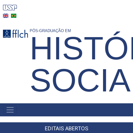
Pular
para
o
conteúdo
PÓS-GRADUAÇÃO EM
HISTÓ
principal
SOCIA
MAIN
NAVIGATION
-
BR
EDITAIS ABERTOS