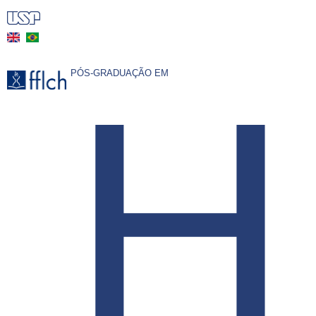
Pular
para
o
H
conteúdo
PÓS-GRADUAÇÃO EM
principal