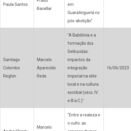
Prado
Paula Santos
em
Bacellar
Guaratinguetá no
pós-abolição"
"A Babilônia e a
formação dos
Selêucidas:
Santiago
Marcelo
impactos da
Colombo
Aparecido
integração
16/06/2023
Reghin
Rede
imperial na elite
local e na cultura
escribal (sécs. IV
e III a.C.)"
"Entre a realeza e
o culto: as
Marcelo