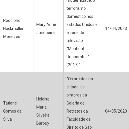
modernidade: o
terrorismo
doméstico nos
Rodolpho
Mary Anne
Estados Unidos e
Hockmuller
14/04/2023
Junqueira
a série de
Menezes
televisão
“Manhunt:
Unabomber”
(2017)"
"Os artistas na
cidade: os
pintores da
Heloisa
Tatiane
Galeria de
Maria
Gomes da
Retratos da
04/05/2023
Silveira
Silva
Faculdade de
Barbuy
Direito de São