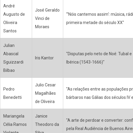
André
José Geraldo
Augusto de
"'Nóis cantemos assim': música, rá
Vinci de
Oliveira
primeira metade do século XX"
Moraes
Santos
Julian
Abascal
"Disputas pelo neto de Noé: Tubal e
Iris Kantor
Sguizzardi
Ibérica (1543-1666)"
Bilbao
Julio Cesar
Pedro
"As relações entre as populações p
Magalhães
Benedetti
bárbaros nas Gálias dos séculos IV e
de Oliveira
Mariangela
Janice
"A arte de perdoar e converter: conf
Célia Ramos
Theodoro da
pela Real Audiência de Buenos Aire
Violante
Silva