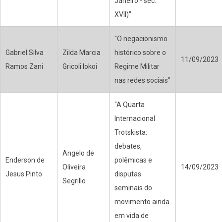
Janeiro - séc.
XVII)"
"O negacionismo
Gabriel Silva
Zilda Marcia
histórico sobre o
11/09/2023
Ramos Zani
Gricoli Iokoi
Regime Militar
nas redes sociais"
"A Quarta
Internacional
Trotskista:
debates,
Angelo de
Enderson de
polêmicas e
Oliveira
14/09/2023
Jesus Pinto
disputas
Segrillo
seminais do
movimento ainda
em vida de