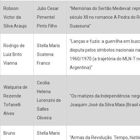
Robson
Julio Cesar
"Memórias do Sertão Medieval: rep
Victor da
Pimentel
século XII no romance A Pedra do R
Silva Araujo
Pinto Filho
Suassuna"
"Lanças e fuzis: a guerrilha em bus
Rodrigo de
Stella Maris
disputa pelos símbolos nacionais n
Luiz Brito
Scatena
1960/1970 (a trajetória do MLN-T n
Vianna
Franco
Argentina)"
Cecilia
Walquiria de
Helena
Rezende
"Os matizes da Independência: negó
Lorenzini de
Tofanelli
Joaquim José da Silva Maia (Brasil 
Salles
Alves
Oliveira
Bruno
Stella Maris
"Armas da Revolução. Tempo, histór