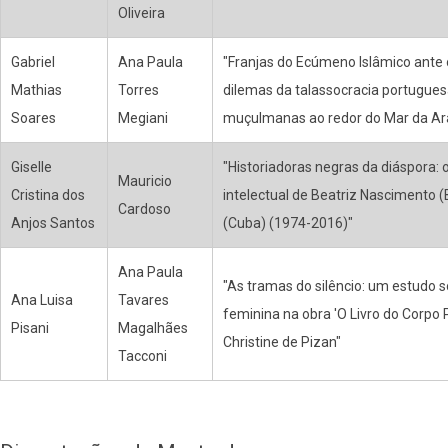
Oliveira
Gabriel
Ana Paula
"Franjas do Ecúmeno Islâmico ante 
Mathias
Torres
dilemas da talassocracia portugue
Soares
Megiani
muçulmanas ao redor do Mar da Ar
Giselle
"Historiadoras negras da diáspora:
Mauricio
Cristina dos
intelectual de Beatriz Nascimento (B
Cardoso
Anjos Santos
(Cuba) (1974-2016)"
Ana Paula
"As tramas do silêncio: um estudo s
Ana Luisa
Tavares
feminina na obra 'O Livro do Corpo P
Pisani
Magalhães
Christine de Pizan"
Tacconi