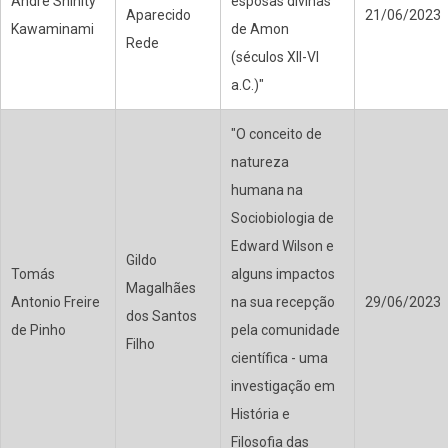
André Shinity
esposas divinas
Aparecido
21/06/2023
Kawaminami
de Amon
Rede
(séculos XII-VI
a.C.)"
"O conceito de
natureza
humana na
Sociobiologia de
Edward Wilson e
Gildo
Tomás
alguns impactos
Magalhães
Antonio Freire
na sua recepção
29/06/2023
dos Santos
de Pinho
pela comunidade
Filho
científica - uma
investigação em
História e
Filosofia das