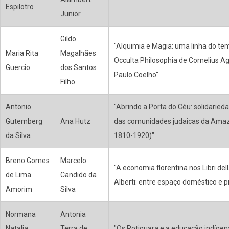
Espilotro
Junior
Gildo
"Alquimia e Magia: uma linha do t
Maria Rita
Magalhães
Occulta Philosophia de Cornelius A
Guercio
dos Santos
Paulo Coelho"
Filho
Antonio
"Abrindo a Porta do Céu: solidarie
Gutemberg
Ana Hutz
das comunidades judaicas da Ama
da Silva
1810-1920)"
Breno Gomes
Marcelo
"A economia florentina nos Libri del
de Lima
Candido da
Alberti: entre espaço doméstico e p
Amorim
Silva
Normana
Antonia
Natalia
Terra de
"Os Potiguara e a educação indígena