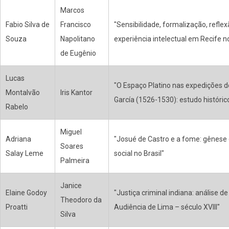
Marcos
Fabio Silva de
Francisco
"Sensibilidade, formalização, refle
Souza
Napolitano
experiência intelectual em Recife n
de Eugênio
Lucas
"O Espaço Platino nas expedições d
Montalvão
Iris Kantor
García (1526-1530): estudo histórico
Rabelo
Miguel
Adriana
"Josué de Castro e a fome: gênese
Soares
Salay Leme
social no Brasil"
Palmeira
Janice
Elaine Godoy
"Justiça criminal indiana: análise d
Theodoro da
Proatti
Audiência de Lima – século XVIII"
Silva