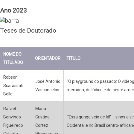
Ano 2023
Teses de Doutorado
NOME DO
ORIENTADOR
TÍTULO
TITULADO
Robson
Jose Antonio
"O playground do passado: O videog
Scarassati
Vasconcelos
memória, do lúdico e do oeste ame
Bello
Rafael
Maria
Benvindo
Cristina
"'Essa gunga veio de lá!' – sinos e s
Figueiredo
Cortez
Ocidental e no Brasil centro-african
Galante
Wissenbach