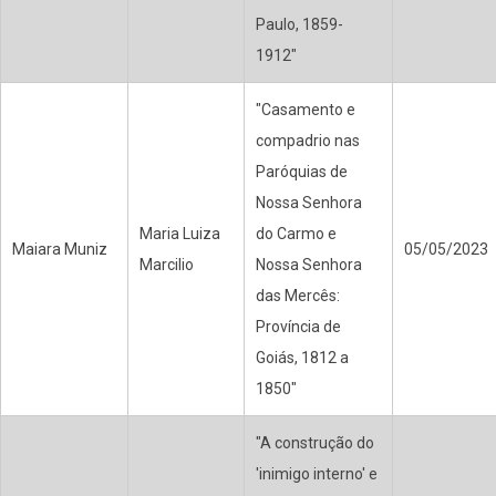
Paulo, 1859-
1912"
"Casamento e
compadrio nas
Paróquias de
Nossa Senhora
Maria Luiza
do Carmo e
Maiara Muniz
05/05/2023
Marcilio
Nossa Senhora
das Mercês:
Província de
Goiás, 1812 a
1850"
"A construção do
'inimigo interno' e