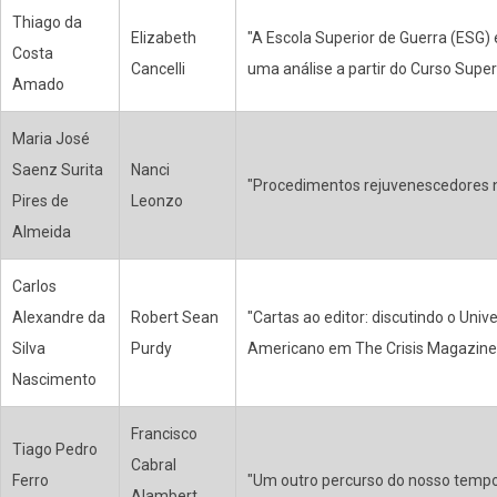
Thiago da
Elizabeth
"A Escola Superior de Guerra (ESG) 
Costa
Cancelli
uma análise a partir do Curso Super
Amado
Maria José
Saenz Surita
Nanci
"Procedimentos rejuvenescedores n
Pires de
Leonzo
Almeida
Carlos
Alexandre da
Robert Sean
"Cartas ao editor: discutindo o Univ
Silva
Purdy
Americano em The Crisis Magazine
Nascimento
Francisco
Tiago Pedro
Cabral
Ferro
"Um outro percurso do nosso temp
Alambert