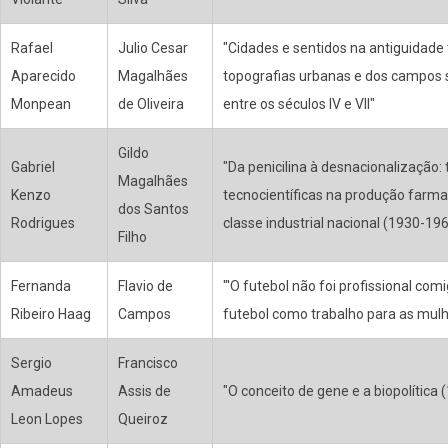
Rafael
Julio Cesar
"Cidades e sentidos na antiguidade
Aparecido
Magalhães
topografias urbanas e dos campos s
Monpean
de Oliveira
entre os séculos IV e VII"
Gildo
Gabriel
"Da penicilina à desnacionalização
Magalhães
Kenzo
tecnocientíficas na produção farma
dos Santos
Rodrigues
classe industrial nacional (1930-19
Filho
Fernanda
Flavio de
"'O futebol não foi profissional comi
Ribeiro Haag
Campos
futebol como trabalho para as mulh
Sergio
Francisco
Amadeus
Assis de
"O conceito de gene e a biopolítica
Leon Lopes
Queiroz