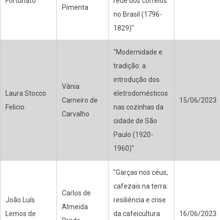
Fortunato
rede dos correios
Pimenta
no Brasil (1796-
1829)"
"Modernidade e
tradição: a
introdução dos
Vânia
Laura Stocco
eletrodomésticos
Carneiro de
15/06/2023
Felicio
nas cozinhas da
Carvalho
cidade de São
Paulo (1920-
1960)"
"Garças nos céus,
cafezais na terra:
Carlos de
João Luís
resiliência e crise
Almeida
Lemos de
da cafeicultura
16/06/2023