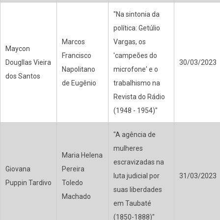
"Na sintonia da
política: Getúlio
Marcos
Vargas, os
Maycon
Francisco
'campeões do
Dougllas Vieira
30/03/2023
Napolitano
microfone' e o
dos Santos
de Eugênio
trabalhismo na
Revista do Rádio
(1948 - 1954)"
"A agência de
mulheres
Maria Helena
escravizadas na
Giovana
Pereira
luta judicial por
31/03/2023
Puppin Tardivo
Toledo
suas liberdades
Machado
em Taubaté
(1850-1888)"