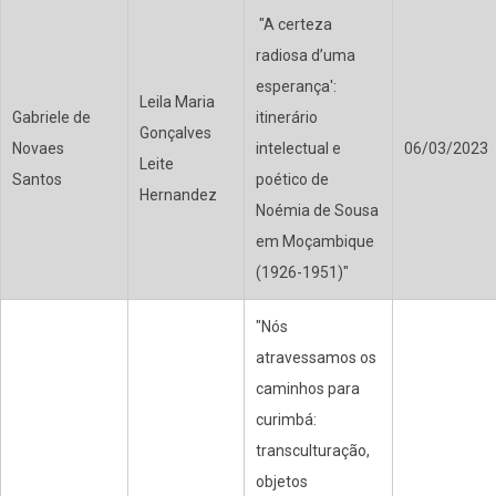
"A certeza
radiosa d’uma
esperança':
Leila Maria
Gabriele de
itinerário
Gonçalves
Novaes
intelectual e
06/03/2023
Leite
Santos
poético de
Hernandez
Noémia de Sousa
em Moçambique
(1926-1951)"
"Nós
atravessamos os
caminhos para
curimbá:
transculturação,
objetos