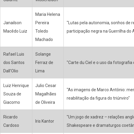
Maria Helena
Janailson
Pereira
"Lutas pela autonomia, sonhos de r
Macêdo Luiz
Toledo
participação negra na Guerrilha do
Machado
Rafael Luis
Solange
dos Santos
Ferraz de
"Carte du Ciel e o uso da fotografia 
Dall'Olio
Lima
Luiz Henrique
Julio Cesar
"As imagens de Marco Antônio: me
Souza de
Magalhães
reabilitação da figura do triúnviro"
Giacomo
de Oliveira
Ricardo
"Um jogo de xadrez – relações ang
Iris Kantor
Cardoso
Shakespeare e dramaturgos coetâ