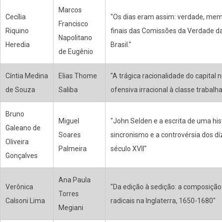
Marcos
Cecília
"Os dias eram assim: verdade, memór
Francisco
Riquino
finais das Comissões da Verdade da
Napolitano
Heredia
Brasil."
de Eugênio
Cíntia Medina
Elias Thome
"A trágica racionalidade do capital
de Souza
Saliba
ofensiva irracional à classe trabalh
Bruno
Miguel
"John Selden e a escrita de uma hist
Galeano de
Soares
sincronismo e a controvérsia dos dí
Oliveira
Palmeira
século XVII"
Gonçalves
Ana Paula
Verônica
"Da edição à sedição: a composição
Torres
Calsoni Lima
radicais na Inglaterra, 1650-1680"
Megiani