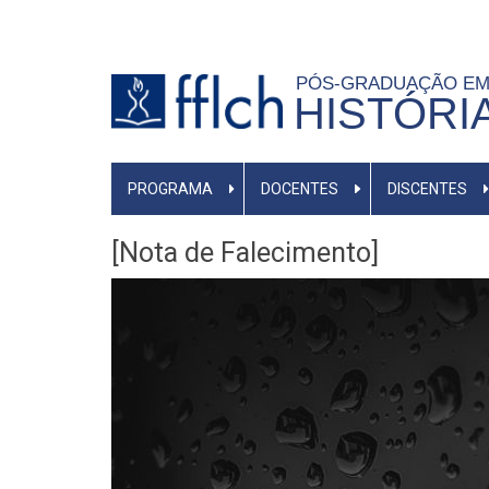
Pular
para
o
PÓS-GRADUAÇÃO E
HISTÓRI
conteúdo
principal
MAIN
PROGRAMA
DOCENTES
DISCENTES
NAVIGATION
-
[Nota de Falecimento]
BR