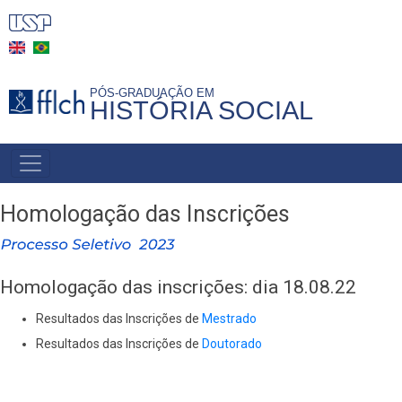
Pular
para
o
conteúdo
PÓS-GRADUAÇÃO EM
HISTÓRIA SOCIAL
principal
MAIN
NAVIGATION
-
Homologação das Inscrições
BR
Homologação das inscrições: dia 18.08.22
Resultados das Inscrições de
Mestrado
Resultados das Inscrições de
Doutorado