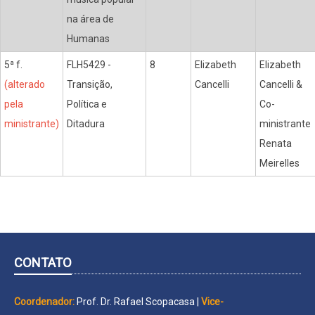
na área de
Humanas
5ª f.
FLH5429 -
8
Elizabeth
Elizabeth
(alterado
Transição,
Cancelli
Cancelli &
pela
Política e
Co-
ministrante)
Ditadura
ministrante
Renata
Meirelles
CONTATO
Coordenador:
Prof. Dr. Rafael Scopacasa |
Vice-