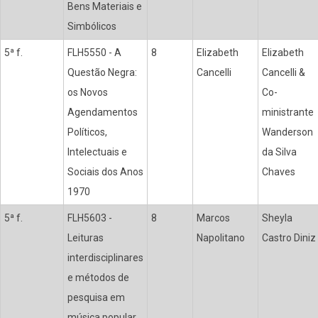
Bens Materiais e
Simbólicos
5ª f.
FLH5550 - A
8
Elizabeth
Elizabeth
Questão Negra:
Cancelli
Cancelli &
os Novos
Co-
Agendamentos
ministrante
Políticos,
Wanderson
Intelectuais e
da Silva
Sociais dos Anos
Chaves
1970
5ª f.
FLH5603 -
8
Marcos
Sheyla
Leituras
Napolitano
Castro Diniz
interdisciplinares
e métodos de
pesquisa em
música popular