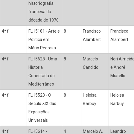
historiografia
francesa da
década de 1970
4ª f.
FLH5181 - Arte e
8
Francisco
Francisco
Política em
Alambert
Alambert
Mário Pedrosa
4ª f.
FLH5628 - Uma
8
Marcelo
Neri Almeid
História
Candido
e André
Conectada do
Miatello
Mediterrâneo
4ª f.
FLH5523 - O
8
Heloisa
Heloisa
Século XIX das
Barbuy
Barbuy
Exposições
Universais
4ª f.
FLH5614 -
4
Marcelo A.
Leandro