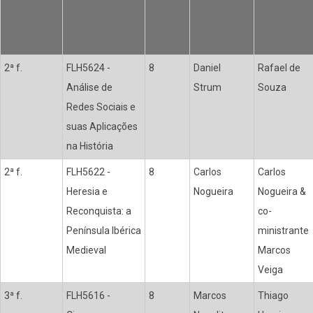
2ª f.
FLH5624 -
8
Daniel
Rafael de
Análise de
Strum
Souza
Redes Sociais e
suas Aplicações
na História
2ª f.
FLH5622 -
8
Carlos
Carlos
Heresia e
Nogueira
Nogueira &
Reconquista: a
co-
Península Ibérica
ministrante
Medieval
Marcos
Veiga
3ª f.
FLH5616 -
8
Marcos
Thiago