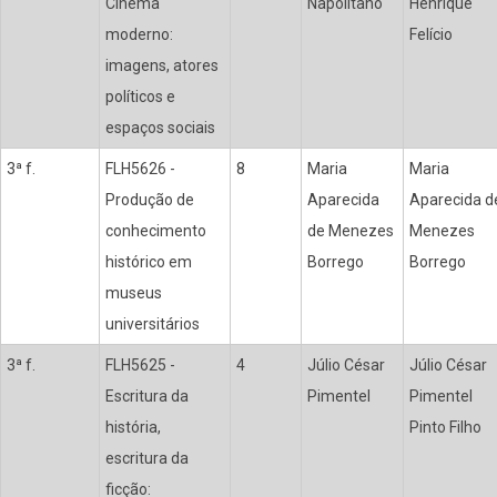
Cinema
Napolitano
Henrique
moderno:
Felício
imagens, atores
políticos e
espaços sociais
3ª f.
FLH5626 -
8
Maria
Maria
Produção de
Aparecida
Aparecida d
conhecimento
de Menezes
Menezes
histórico em
Borrego
Borrego
museus
universitários
3ª f.
FLH5625 -
4
Júlio César
Júlio César
Escritura da
Pimentel
Pimentel
história,
Pinto Filho
escritura da
ficção: