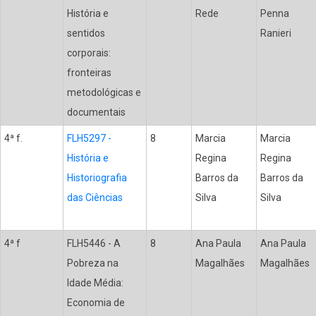
História e
Rede
Penna
sentidos
Ranieri
corporais:
fronteiras
metodológicas e
documentais
4ª f.
FLH5297 -
8
Marcia
Marcia
História e
Regina
Regina
Historiografia
Barros da
Barros da
das Ciências
Silva
Silva
4ª f
FLH5446 - A
8
Ana Paula
Ana Paula
Pobreza na
Magalhães
Magalhães
Idade Média:
Economia de