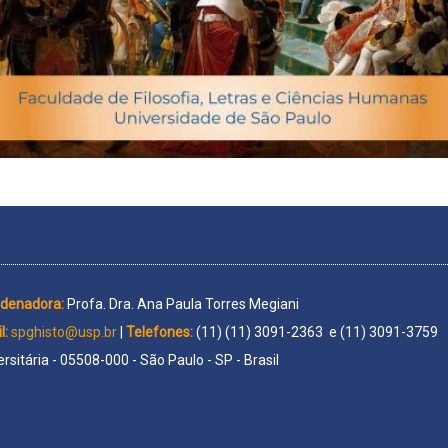
rdenadora:
Profa. Dra. Ana Paula Torres Megiani
l:
spghisto@usp.br
|
Telefones:
(11) (11) 3091-2363 e (11) 3091-3759
ersitária - 05508-000 - São Paulo - SP - Brasil