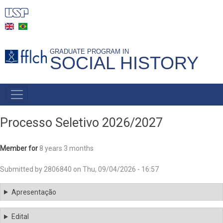
Skip
to
main
content
GRADUATE PROGRAM IN
SOCIAL HISTORY
MAIN
NAVIGATION
-
Processo Seletivo 2026/2027
BR
Member for
8 years 3 months
Submitted by
2806840
on
Thu, 09/04/2026 - 16:57
Apresentação
Edital