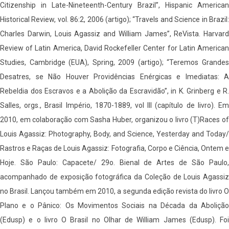
Citizenship in Late-Nineteenth-Century Brazil”, Hispanic American
Historical Review, vol. 86:2, 2006 (artigo); “Travels and Science in Brazil:
Charles Darwin, Louis Agassiz and William James”, ReVista. Harvard
Review of Latin America, David Rockefeller Center for Latin American
Studies, Cambridge (EUA), Spring, 2009 (artigo); “Teremos Grandes
Desatres, se Não Houver Providências Enérgicas e Imediatas: A
Rebeldia dos Escravos e a Abolição da Escravidão”, in K. Grinberg e R.
Salles, orgs., Brasil Império, 1870-1889, vol III (capítulo de livro). Em
2010, em colaboração com Sasha Huber, organizou o livro (T)Races of
Louis Agassiz: Photography, Body, and Science, Yesterday and Today/
Rastros e Raças de Louis Agassiz: Fotografia, Corpo e Ciência, Ontem e
Hoje. São Paulo: Capacete/ 29o. Bienal de Artes de São Paulo,
acompanhado de exposição fotográfica da Coleção de Louis Agassiz
no Brasil. Lançou também em 2010, a segunda edição revista do livro O
Plano e o Pânico: Os Movimentos Sociais na Década da Abolição
(Edusp) e o livro O Brasil no Olhar de William James (Edusp). Foi