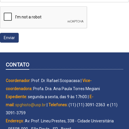
CONTATO
Coordenador:
Prof. Dr. Rafael Scopacasa |
Vice-
coordenadora:
Profa. Dra. Ana Paula Torres Megiani
Expediente:
segunda a sexta, das 9 às 17h00 |
E-
mail:
spghisto@usp.br
|
Telefones:
(11) (11) 3091-2363 e (11)
3091-3759
Endereço:
Av. Prof. Lineu Prestes, 338 - Cidade Universitária
- 05508-000 - São Paulo - SP - Brasil