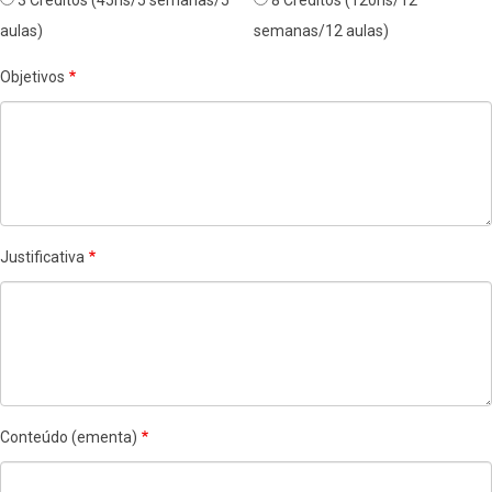
3 Créditos (45hs/5 semanas/5
8 Créditos (120hs/12
aulas)
semanas/12 aulas)
Objetivos
Justificativa
Conteúdo (ementa)