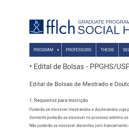
Skip
to
main
GRADUATE PROGRA
SOCIAL 
content
MAIN
PROGRAM
PROFESSORS
THESIS
SE
NAVIGATION
-
• Edital de Bolsas - PPGHS/US
BR
Edital de Bolsas de Mestrado e Do
1. Requisitos para Inscrição
Poderão se inscrever mestrandos e doutorandos cuja p
Somente poderão se inscrever no processo seletivo o
Não poderão se inscrever discentes com trancamento 