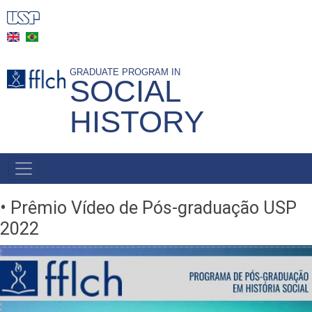
Skip
to
main
content
GRADUATE PROGRAM IN
SOCIAL
HISTORY
MAIN
NAVIGATION
-
• Prêmio Vídeo de Pós-graduação USP
BR
2022