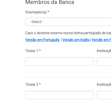
Membros da Banca
Orientador(a)
Caso o docente externo nunca tenha participado de ba
Versão em Português
|
Versão em Inglês
|
Versão em 
Titular 1
Instituiç
Titular 2
Instituiç