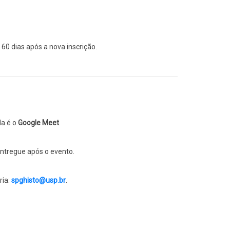
60 dias após a nova inscrição.
da é o
Google Meet
.
entregue após o evento.
ria:
spghisto@usp.br
.