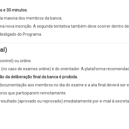
as e 30 minutos
.
la maioria dos membros da banca.
a nova inscrição. A segunda tentativa também deve ocorrer dentro de 
desligado do Programa.
al)
onível) ou online.
ala (no caso de exames online) é do orientador. A plataforma recomenda
o da deliberação final da banca é proibida.
a documentação aos membros no dia do exame e a ata final deverá ser 
mbros que participarem remotamente.
 resultado (aprovado ou reprovado) imediatamente por e-mail à secreta