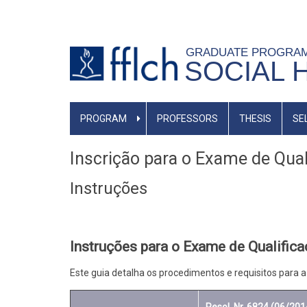
Skip
to
main
GRADUATE PROGRA
SOCIAL 
content
MAIN
PROGRAM
PROFESSORS
THESIS
SE
NAVIGATION
-
Inscrição para o Exame de Qual
BR
Instruções
Instruções para o Exame de Qualific
Este guia detalha os procedimentos e requisitos para a