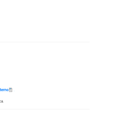
terno
.
ca.