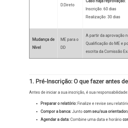
Caso haja reprovação:
D.Direto
Inscrição: 60 dias
Realização: 30 dias
A partir da aprovação 
Mudança de
ME para o
Qualificação do ME e p
Nível
DD
escrita da Comissão E
1. Pré-Inscrição: O que fazer antes de
Antes de iniciar a sua inscrição, é sua responsabilidade
Preparar o relatório:
Finalize e revise seu relatór
Compor a banca:
Junto
com seu/sua orientador
Agendar a data:
Combine uma data e horário
co