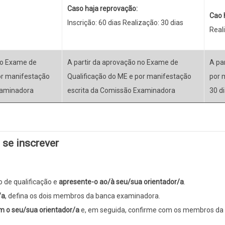
Caso haja reprovação:
Cao 
Inscrição: 60 dias Realização: 30 dias
Real
no Exame de
A partir da aprovação no Exame de
A pa
or manifestação
Qualificação do ME e por manifestação
por 
xaminadora
escrita da Comissão Examinadora
30 d
 se inscrever
:
io de qualificação e
apresente-o ao/à seu/sua orientador/a
.
/a
, defina os dois membros da banca examinadora.
m o seu/sua orientador/a
e, em seguida, confirme com os membros da