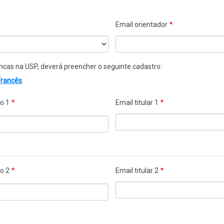
Email orientador
ncas na USP, deverá preencher o seguinte cadastro:
Francês
.
ão 1
Email titular 1
ão 2
Email titular 2