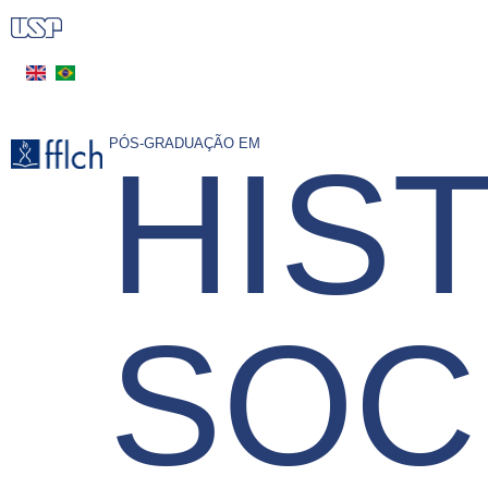
Pular
para
o
conteúdo
principal
PÓS-GRADUAÇÃO EM
HIS
SOC