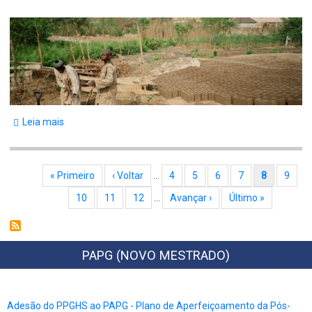
Leia mais
sobre
Evento
Paginação
Primeira página
« Primeiro
Página anterior
‹ Voltar
…
Bloco
4
Bloco
5
Bloco
6
Bloco
7
Página atual
8
Bloco
9
Bloco
10
Bloco
11
Bloco
12
…
Próxima página
Avançar ›
Última página
Último »
PAPG (NOVO MESTRADO)
Adesão do PPGHS ao PAPG - Plano de Aperfeiçoamento da Pós-