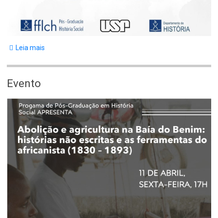
Leia mais
sobre
Aula
Inaugural
Evento
Body