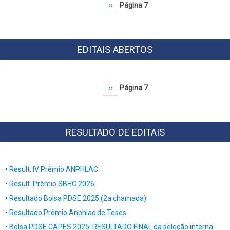
Paginação
Página anterior
‹‹
Página 7
EDITAIS ABERTOS
Paginação
Página anterior
‹‹
Página 7
RESULTADO DE EDITAIS
•
Result. IV Prêmio ANPHLAC
•
Result. Prêmio SBHC 2026
•
Resultado Bolsa PDSE 2025 (2a chamada)
•
Resultado
Prêmio Anphlac de Teses
•
Bolsa PDSE CAPES 2025: RESULTADO FINAL da seleção interna