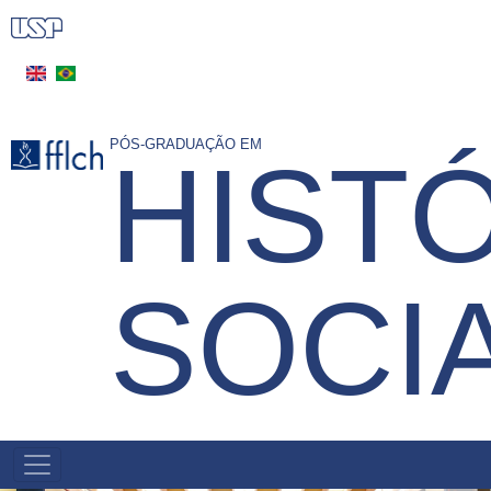
Pular
para
o
conteúdo
principal
PÓS-GRADUAÇÃO EM
HIST
SOCI
MAIN
NAVIGATION