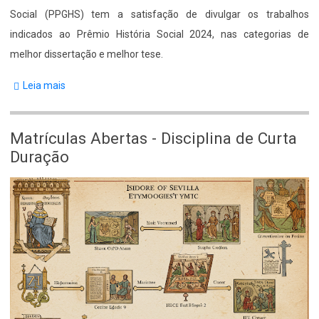
de
Social (PPGHS) tem a satisfação de divulgar os trabalhos
Tese
indicados ao Prêmio História Social 2024, nas categorias de
2024
melhor dissertação e melhor tese.
Leia mais
sobre
Resultado
do
Matrículas Abertas - Disciplina de Curta
Prêmio
Duração
História
Social
Body
2024