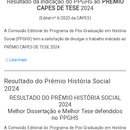
Resultado da indicação do PPGHS ao
PRÊMIO
Body
CAPES
DE TESE
2024
(Edital nº 6/2025 da
CAPES)
A Comissão Editorial do Programa de Pós-Graduação em História
Social (PPGHS) tem a satisfação de divulgar o trabalho indicado ao
PRÊMIO CAPES DE TESE 2024:
Leia mais
sobre
Resultado
da
Resultado do Prêmio História Social
Indicação
2024
do
RESULTADO DO PRÊMIO HISTÓRIA SOCIAL
Body
programa
2024
ao
Melhor Dissertação e Melhor Tese defendidos
Prêmio
no PPGHS
CAPES
A Comissão Editorial do Programa de Pós-Graduação em História