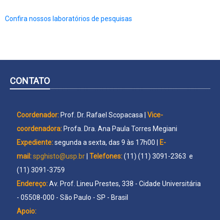
Confira nossos laboratórios de pesquisas
CONTATO
Coordenador:
Prof. Dr. Rafael Scopacasa |
Vice-
coordenadora:
Profa. Dra. Ana Paula Torres Megiani
Expediente:
segunda a sexta, das 9 às 17h00 |
E-
mail:
spghisto@usp.br
|
Telefones:
(11) (11) 3091-2363 e
(11) 3091-3759
Endereço:
Av. Prof. Lineu Prestes, 338 - Cidade Universitária
- 05508-000 - São Paulo - SP - Brasil
Apoio: