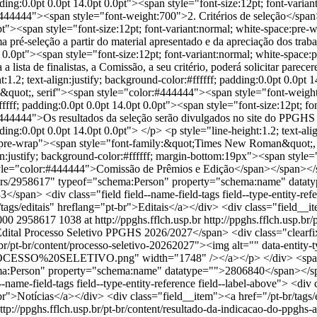
000
2958617
1038 at http://ppghs.fflch.usp.br
http://ppghs.fflch.usp.br
">• Edital Processo Seletivo PPGHS 2026/2027</span> <div class="clearfi
p.br/pt-br/content/processo-seletivo-20262027"><img alt="" data-entity
PROCESSO%20SELETIVO.png" width="1748" /></a></p> </div> <span class
:Person" property="schema:name" datatype="">2806840</span></span> <
--name-field-tags field--type-entity-reference field--label-above"> <di
r">Notícias</a></div> <div class="field__item"><a href="/pt-br/tags/
ttp://ppghs.fflch.usp.br/pt-br/content/resultado-da-indicacao-do-ppgh