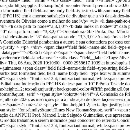
 <div class="field__items"> <div class="field__item"><a href="/pt-br
h.usp.br
http://ppghs.fflch.usp.br/pt-br/content/result-premio-sbhc-2026
-formatted field field--name-body field--type-text-with-summary field
l (PPGHS) tem a enorme satisfação de divulgar que a <b data-index-i
aventura de Oliveira como a melhor do ano!</p> <ul> <li data-path-to
> <li data-path-to-node="3,3,1,0"><b data-index-in-node="0" data-p
="0" data-path-to-node="3,3,2,0">Orientadora:</b> Profa. Dra. Márcia
ta-index-in-node="8" data-path-to-node="3,3,3,0">As trajetórias de Ri
 Comissão Editorial parabeniza a autora e sua orientadora por essa co
justify"> </p> </div> <span class="field field--name-uid field--type-e
atatype="">2958617</span></span> <span class="field field--name-cre
ity-reference field--label-above"> <div class="field__label">Tags</div
/div>
Thu, 06 Aug 2026 19:10:00 +0000
2958617
1039 at http://ppghs.f
do-guimaraes
<span class="field field--name-title field--type-string field--label-hidden">• Chamada de inscrições: Indicação PPGHS para 10o. Prêmio Prof. Manoel Luiz Salgado Guimarães</span> <div class="clearfix text-formatted field field--name-body field--type-text-with-summary field--label-hidden field__item"><p style="line-height:1.2; text-align:justify; background-color:#ffffff; padding:0.0pt 0.0pt 14.0pt 0.0pt"><span style="font-size:12pt; font-variant:normal; white-space:pre-wrap"><span style="font-family:&quot;Times New Roman&quot;, serif"><span style="color:#444444"><span style="font-weight:700">Edital para Indicação do PPGHS de tese para o 10° Prêmio Tese de doutorado e 1º Prêmio de Dissertação da ANPUH Prof. Manoel Luiz Salgado Guimarães</span></span></span></span></p> <p style="line-height:1.2; text-align:justify; background-color:#ffffff; padding:0.0pt 0.0pt 14.0pt 0.0pt"><span style="font-size:12pt; font-variant:normal; white-space:pre-wrap"><span style="font-family:&quot;Times New Roman&quot;, serif"><span style="color:#444444">A Comissão de Prêmios e Edição do Programa de Pós-Graduação em História Social informa que estarão abertas, entre os dias 14 e 21 de julho de 2026, as inscrições para a indicação de dissertações/teses que concorrerão ao 10° Prêmio Tese de doutorado e 1º Prêmio de Dissertação da ANPUH Prof. Manoel Luiz Salgado Guimarães.</span></span></span></p> <p style="line-height:1.2; text-align:justify; background-color:#ffffff; padding:0.0pt 0.0pt 14.0pt 0.0pt"><span style="font-size:12pt; font-variant:normal; white-space:pre-wrap"><span style="font-family:&quot;Times New Roman&quot;, serif"><span style="color:#444444">O presente edital se refere exclusivamente ao Edital do para o 10° Prêmio Tese de doutorado e 1º Prêmio de Dissertação da ANPUH Prof. Manoel Luiz Salgado Guimarães, que apresenta as regras gerais e deve ser lido e seguido por todos(as) candidatos(as). O presente edital detalha a seleção interna no PPGHS USP dos trabalhos a serem indicados para concorrer no referido Concurso.</span></span></span></p> <p style="line-height:1.2; text-align:justify; background-color:#ffffff; padding:0.0pt 0.0pt 14.0pt 0.0pt"><span style="font-size:12pt; font-variant:normal; white-space:pre-wrap"><span style="font-family:&quot;Times New Roman&quot;, serif"><span style="color:#444444">Link para o Edital da ANPUH aqui: <a href="https://anpuh.org.br/index.php/2015-01-20-00-01-55/noticias2/noticias-destaque/item/8391-10-premio-teses-1-premio-dissert&amp;nbsp">https://anpuh.org.br/index.php/2015-01-20-00-01-55/noticias2/noticias-d…</a>;</span></span></span></p> <p style="line-height:1.2; text-align:justify; background-color:#ffffff; padding:0.0pt 0.0pt 14.0pt 0.0pt"><span style="font-size:12pt; font-variant:normal; white-space:pre-wrap"><span style="font-family:&quot;Times New Roman&quot;, serif"><span style="color:#444444"><span style="font-weight:700">1. Convocação e forma de encaminhamento</span></span></span></span></p> <p style="line-height:1.2; text-align:justify; background-color:#ffffff; padding:0.0pt 0.0pt 14.0pt 0.0pt"><span style="font-size:12pt; font-variant:normal; white-space:pre-wrap"><span style="font-family:&quot;Times New Roman&quot;, serif"><span style="color:#444444">1.1. O Programa indicará uma tese de doutorado e uma dissertação de mestrado, defendidas entre o período de 01/11/2024 a 30/05/2026.</span></span></span></p> <p style="line-height:1.2; text-align:justify; background-color:#ffffff; padding:0.0pt 0.0pt 14.0pt 0.0pt"><span style="font-size:12pt; font-variant:normal; white-space:pre-wrap"><span style="font-family:&quot;Times New Roman&quot;, serif"><span style="color:#444444">PARÁGRAFO ÚNICO: Conforme especificado no Edital da ANPUH, “</span></span></span><span style="font-size:12pt; font-variant:normal; white-space:pre-wrap"><span style="font-family:&quot;Times New Roman&quot;, serif"><span style="color:#444444"><span style="font-style:italic">b) o/a autor/a e o/a orientador/a da tese ou dissertação deverão ser sócios adimplentes da ANPUH há pelo menos um ano da data da inscrição no prêmio</span></span></span></span><span style="font-size:12pt; font-variant:normal; white-space:pre-wrap"><span style="font-family:&quot;Times New Roman&quot;, serif"><span style="color:#444444">”.</span></span></span></p> <p style="line-height:1.2; text-align:justify; background-color:#ffffff; padding:0.0pt 0.0pt 14.0pt 0.0pt"><span style="font-size:12pt; font-variant:normal; white-space:pre-wrap"><span style="font-family:&quot;Times New Roman&quot;, serif"><span style="color:#444444">1.2. A insc