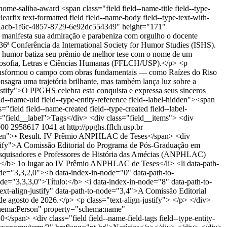
-thome-saliba-award
<span class="field field--name-title field--type-
fix text-formatted field field--name-body field--type-text-with-
7c2e1acb-1f6c-4857-8729-6e92dc554349" height="171"
 manifesta sua admiração e parabeniza com orgulho o docente
6ª Conferência da International Society for Humor Studies (ISHS).
 do humor batiza seu prêmio de melhor tese com o nome de um
e Filosofia, Letras e Ciências Humanas (FFLCH/USP).</p> <p
s transformou o campo com obras fundamentais — como Raízes do Riso
sagra uma trajetória brilhante, mas também lança luz sobre a
-justify">O PPGHS celebra esta conquista e expressa seus sinceros
d--name-uid field--type-entity-reference field--label-hidden"><span
ld field--name-created field--type-created field--label-
ss="field__label">Tags</div> <div class="field__items"> <div
000
2958617
1041 at http://ppghs.fflch.usp.br
l-hidden">• Result. IV Prêmio ANPHLAC de Teses</span> <div
-justify">A Comissão Editorial do Programa de Pós-Graduação em
Pesquisadores e Professores de História das Amécias (ANPHLAC)
o:</b> 1o lugar ao IV Prêmio ANPHLAC de Teses</li> <li data-path-
ode="3,3,2,0"><b data-index-in-node="0" data-path-to-
de="3,3,3,0">Título:</b> <i data-index-in-node="8" data-path-to-
text-align-justify" data-path-to-node="3,4">A Comissão Editorial
de agosto de 2026.</p> <p class="text-align-justify"> </p> </div>
"schema:Person" property="schema:name"
/span> <div class="field field--name-field-tags field--type-entity-