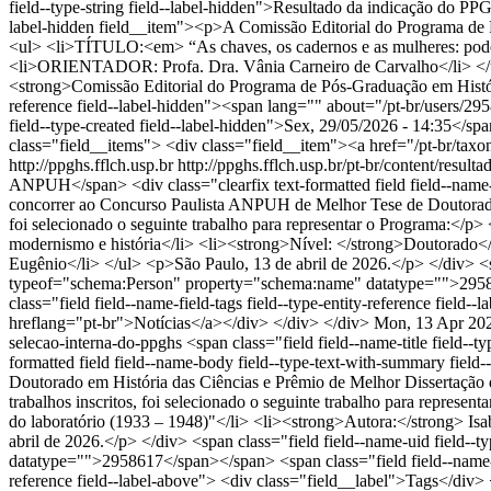
field--type-string field--label-hidden">Resultado da indicação do P
label-hidden field__item"><p>A Comissão Editorial do Programa d
<ul> <li>TÍTULO:<em> “As chaves, os cadernos e as mulheres: pode
<li>ORIENTADOR: Profa. Dra. Vânia Carneiro de Carvalho</li> </ul>
<strong>Comissão Editorial do Programa de Pós-Graduação em Histór
reference field--label-hidden"><span lang="" about="/pt-br/users/
field--type-created field--label-hidden">Sex, 29/05/2026 - 14:35</spa
class="field__items"> <div class="field__item"><a href="/pt-br/tax
http://ppghs.fflch.usp.br
http://ppghs.fflch.usp.br/pt-br/content/resul
ANPUH</span> <div class="clearfix text-formatted field field--name
concorrer ao Concurso Paulista ANPUH de Melhor Tese de Doutorado e
foi selecionado o seguinte trabalho para representar o Programa:</
modernismo e história</li> <li><strong>Nível: </strong>Doutorado</
Eugênio</li> </ul> <p>São Paulo, 13 de abril de 2026.</p> </div> <sp
typeof="schema:Person" property="schema:name" datatype="">2958617
class="field field--name-field-tags field--type-entity-reference fiel
hreflang="pt-br">Notícias</a></div> </div> </div>
Mon, 13 Apr 20
selecao-interna-do-ppghs
<span class="field field--name-title field
formatted field field--name-body field--type-text-with-summary fiel
Doutorado em História das Ciências e Prêmio de Melhor Dissertação
trabalhos inscritos, foi selecionado o seguinte trabalho para represen
do laboratório (1933 – 1948)"</li> <li><strong>Autora:</strong> Isa
abril de 2026.</p> </div> <span class="field field--name-uid field-
datatype="">2958617</span></span> <span class="field field--name-cre
reference field--label-above"> <div class="field__label">Tags</div>