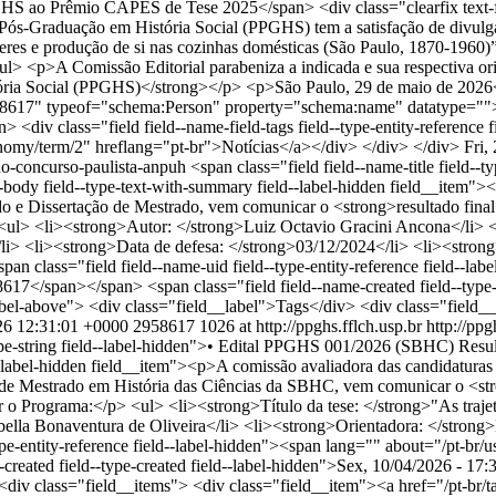
PGHS ao Prêmio CAPES de Tese 2025</span> <div class="clearfix text-fo
e Pós-Graduação em História Social (PPGHS) tem a satisfação de di
res e produção de si nas cozinhas domésticas (São Paulo, 1870-196
 <p>A Comissão Editorial parabeniza a indicada e sua respectiva ori
ia Social (PPGHS)</strong></p> <p>São Paulo, 29 de maio de 2026</p>
2958617" typeof="schema:Person" property="schema:name" datatype=""
n> <div class="field field--name-field-tags field--type-entity-referenc
onomy/term/2" hreflang="pt-br">Notícias</a></div> </div> </div>
Fri,
tado-concurso-paulista-anpuh
<span class="field field--name-title field--
-body field--type-text-with-summary field--label-hidden field__item"
 Dissertação de Mestrado, vem comunicar o <strong>resultado final</
p> <ul> <li><strong>Autor: </strong>Luiz Octavio Gracini Ancona</li>
li> <li><strong>Data de defesa: </strong>03/12/2024</li> <li><strong
an class="field field--name-uid field--type-entity-reference field--l
</span></span> <span class="field field--name-created field--type-c
d--label-above"> <div class="field__label">Tags</div> <div class="fiel
26 12:31:01 +0000
2958617
1026 at http://ppghs.fflch.usp.br
http://ppg
--type-string field--label-hidden">• Edital PPGHS 001/2026 (SBHC) Resu
d--label-hidden field__item"><p>A comissão avaliadora das candidatur
 de Mestrado em História das Ciências da SBHC, vem comunicar o <str
tar o Programa:</p> <ul> <li><strong>Título da tese: </strong>"As traje
bella Bonaventura de Oliveira</li> <li><strong>Orientadora: </strong
-type-entity-reference field--label-hidden"><span lang="" about="/pt
ated field--type-created field--label-hidden">Sex, 10/04/2026 - 17:32<
 <div class="field__items"> <div class="field__item"><a href="/pt-br