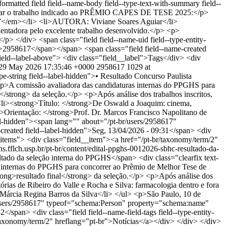
rmatted field field--name-body field--type-text-with-summary field--
vulgar o trabalho indicado ao PRÊMIO CAPES DE TESE 2025:</p>
0)”</em></li> <li>AUTORA: Viviane Soares Aguiar</li>
entadora pelo excelente trabalho desenvolvido.</p> <p>
 </div> <span class="field field--name-uid field--type-entity-
>2958617</span></span> <span class="field field--name-created
e field--label-above"> <div class="field__label">Tags</div> <div
 29 May 2026 17:35:46 +0000
2958617
1029 at
type-string field--label-hidden">• Resultado Concurso Paulista
><p>A comissão avaliadora das candidaturas internas do PPGHS para
strong> da seleção.</p> <p>Após análise dos trabalhos inscritos,
 <li><strong>Título: </strong>De Oswald a Joaquim: cinema,
>Orientação: </strong>Prof. Dr. Marcos Francisco Napolitano de
abel-hidden"><span lang="" about="/pt-br/users/2958617"
reated field--label-hidden">Seg, 13/04/2026 - 09:31</span> <div
d__items"> <div class="field__item"><a href="/pt-br/taxonomy/term/2"
hs.fflch.usp.br/pt-br/content/edital-ppghs-0012026-sbhc-resultado-da-
ltado da seleção interna do PPGHS</span> <div class="clearfix text-
as internas do PPGHS para concorrer ao Prêmio de Melhor Tese de
ong>resultado final</strong> da seleção.</p> <p>Após análise dos
tórias de Ribeiro do Valle e Rocha e Silva: farmacologia dentro e fora
>Márcia Regina Barros da Silva</li> </ul> <p>São Paulo, 10 de
-br/users/2958617" typeof="schema:Person" property="schema:name"
/span> <div class="field field--name-field-tags field--type-entity-
/taxonomy/term/2" hreflang="pt-br">Notícias</a></div> </div> </div>