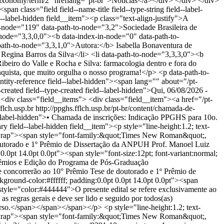
/taxonomy/term/2" hreflang="pt-br">Notícias</a></div> </div> </div>
<span class="field field--name-title field--type-string field--label-
--label-hidden field__item"><p class="text-align-justify">A
n-node="119" data-path-to-node="3,2">Sociedade Brasileira de
-node="3,3,0,0"><b data-index-in-node="0" data-path-to-
ath-to-node="3,3,1,0">Autora:</b> Isabella Bonaventura de
 Regina Barros da Silva</li> <li data-path-to-node="3,3,3,0"><b
beiro do Valle e Rocha e Silva: farmacologia dentro e fora do
nquista, que muito orgulha o nosso programa!</p> <p data-path-to-
ntity-reference field--label-hidden"><span lang="" about="/pt-
ated field--type-created field--label-hidden">Qui, 06/08/2026 -
> <div class="field__items"> <div class="field__item"><a href="/pt-
flch.usp.br
http://ppghs.fflch.usp.br/pt-br/content/chamada-de-
rição deverá ser feita pelo orientador principal (no máximo, para cada área de premiação, 2 trabalhos por orientador: Mestrado e/ou Doutorado), através do seguinte link: <a href="https://ppghs.fflch.usp.br/pt-br/form/premio-anpuh-salgado-2026">FORMULÁRIO</a>. </span></span></span><span style="font-size:12pt; font-variant:normal; white-space:pre-wrap"><span style="font-family:&quot;Times New Roman&quot;, serif"><span style="color:#444444">Cada indicação deverá ser feita individualmente através de ofício do orientador principal, contendo uma descrição circunstanciada dos méritos da Dissertação ou Tese.</span></span></span></p> <p style="line-height:1.2; text-align:justify; background-color:#ffffff; margin-bottom:19px"><span style="font-size:12pt; font-variant:normal; white-space:pre-wrap"><span style="font-family:&quot;Times New Roman&quot;, serif"><span style="color:#444444">1.3. Cada inscrição deverá ser acompanhada dos seguintes documentos, separadamente e em formato PDF:</span></span></span></p> <ul> <li aria-level="1" style="list-style-type:disc"><span style="font-size:12pt; font-variant:normal; white-space:pre-wrap">uma carta de apresentação de um Professor/Pesquisador (membro da Banca de Defesa ou não; interno ou externo ao PPGHS), avaliando a originalidade e densidade da abordagem; a contribuição ao debate historiográfico; a clareza e coerência no desenvolvimento e na organização do texto; o tratamento crítico das fontes; a qualidade da redação e o ineditismo do trabalho;</span></li> <li aria-level="1" style="list-style-type:disc"><span style="font-size:12pt; font-variant:normal; white-space:pre-wrap">um termo de anuência do(a) autor da tese/dissertação, indicando estar de acordo com a indicação para o Concurso;</span></li> <li aria-level="1" style="list-style-type:disc"><span style="font-size:12pt; font-variant:normal; white-space:pre-wrap">uma cópia da Ata de defesa da tese/dissertação inscrita. O arquivo da cópia da Ata de Defesa deverá ser nomeado com o nome do/a proponente seguido da palavra “Ata”.</span></li> <li aria-level="1" style="list-style-type:disc"><span style="font-size:12pt; font-variant:normal; white-space:pre-wrap"><span style="color:#333333">dois arquivos com o trabalho (tese ou dissertação), em formato PDF, sendo um identificado e outro sem qualquer menção a autoria, orientação, composição da banca examinadora e programa no qual foi defendido o trabalho. Nas versões não identificadas, deverão ser retiradas menções ao programa, autor/a, orientador/a, que constem em folha de rosto, agradecimentos, notas de rodapé ou ao longo do trabalho.</span></span></li> </ul> <p style="line-height:1.2; text-align:justify; background-color:#ffffff; padding:0.0pt 0.0pt 14.0pt 0.0pt"><span style="font-size:12pt; font-variant:normal; white-space:pre-wrap"><span style="font-family:&quot;Times New Roman&quot;, serif"><span style="color:#444444"><span style="font-weight:700">2. Critérios de seleção</span></span></span></span></p> <p style="line-height:1.2; text-align:justify; background-color:#ffffff; padding:0.0pt 0.0pt 14.0pt 0.0pt"><span style="font-size:12pt; font-variant:normal; white-space:pre-wrap"><span style="font-family:&quot;Times New Roman&quot;, serif"><span style="color:#444444">2.1. A Comissão procederá a uma pré-seleção a partir do material apresentado e da apreciação dos trabalhos inscritos.</span></span></span></p> <p style="line-height:1.2; text-align:justify; background-color:#ffffff; padding:0.0pt 0.0pt 14.0pt 0.0pt"><span style="font-size:12pt; font-variant:normal; white-space:pre-wrap"><span style="font-family:&quot;Times New Roman&quot;, serif"><span style="color:#444444">2.2. Estabelecida a lista de finalistas, a Comissão, a seu critério, poderá solicitar pareceres complementares sobre os trabalhos apresentados a fim de proceder à classificação final.</span></span></span></p> <p style="line-height:1.2; text-align:justify; background-color:#ffffff; padding:0.0pt 0.0pt 14.0pt 0.0pt"><span style="font-size:12pt; font-variant:normal; white-space:pre-wrap"><span style="font-family:&quot;Times New Roman&quot;, serif"><span style="color:#444444"><span style="font-weight:700">3. Divulgação dos resultados</span></span></span></span></p> <p style="line-height:1.2; text-align:justify; background-color:#ffffff; padding:0.0pt 0.0pt 14.0pt 0.0pt"><span style="font-size:12pt; font-variant:normal; white-space:pre-wrap"><span style="font-family:&quot;Times New Roman&quot;, serif"><span style="color:#444444">Os resultados da seleção serão divulgados no site do PPGHS em 29 de agosto de 2026.</span></span></span></p> <p style="line-height:1.2; text-align:justify; background-color:#ffffff; padding:0.0pt 0.0pt 14.0pt 0.0pt"> </p> <p style="line-height:1.2; text-align:justify; background-color:#ffffff; padding:0.0pt 0.0pt 14.0pt 0.0pt"><span style="font-size:12pt; font-variant:normal; white-space:pre-wrap"><span style="font-family:&quot;Times New Roman&quot;, serif"><span style="color:#444444">São Paulo, 14 de julho de 2026.</span></span></span></p> <p style="line-height:1.2; text-align:justify; background-color:#ffffff; margin-bottom:19px"><span style="font-size:12pt; font-variant:normal; white-space:pre-wrap"><span style="font-family:&quot;Times New Roman&quot;, serif"><span style="color:#444444">Comissão de Prêmios e Edição</span></span></span></p> </div> <span