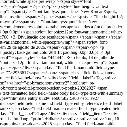
/pt-br/content/edital-processo-seletivo-ppghs-20262027
<span
x text-formatted field field--name-body field--type-text-with-summary
-type="file" data-entity-uuid="ebb0f5b2-5e03-4eb1-a927-
="field field--name-uid field--type-entity-reference field--label-
span class="field field--name-created field--type-created field--
v class="field__label">Tags</div> <div class="field__items"> <div
editais" hreflang="pt-br">Editais</a></div> </div> </div>
Tue, 16
s-ao-premio-capes-de-tese-2025
<span class="field field--name-title