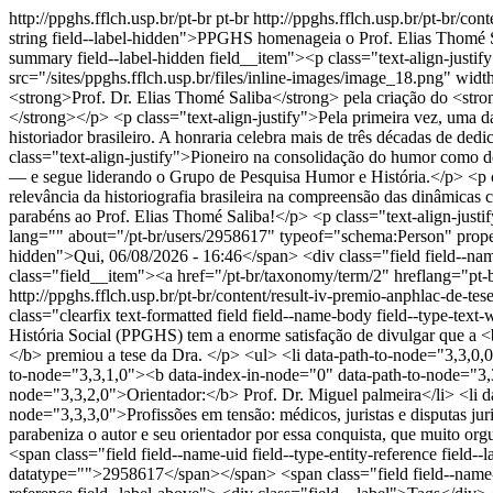
http://ppghs.fflch.usp.br/pt-br
pt-br
http://ppghs.fflch.usp.br/pt-br/co
string field--label-hidden">PPGHS homenageia o Prof. Elias Thomé Sa
summary field--label-hidden field__item"><p class="text-align-just
src="/sites/ppghs.fflch.usp.br/files/inline-images/image_18.png" w
<strong>Prof. Dr. Elias Thomé Saliba</strong> pela criação do <str
</strong></p> <p class="text-align-justify">Pela primeira vez, uma d
historiador brasileiro. A honraria celebra mais de três décadas de 
class="text-align-justify">Pioneiro na consolidação do humor como d
— e segue liderando o Grupo de Pesquisa Humor e História.</p> <p cl
relevância da historiografia brasileira na compreensão das dinâmicas c
parabéns ao Prof. Elias Thomé Saliba!</p> <p class="text-align-justi
lang="" about="/pt-br/users/2958617" typeof="schema:Person" proper
hidden">Qui, 06/08/2026 - 16:46</span> <div class="field field--name
class="field__item"><a href="/pt-br/taxonomy/term/2" hreflang="pt
http://ppghs.fflch.usp.br/pt-br/content/result-iv-premio-anphlac-de-tes
class="clearfix text-formatted field field--name-body field--type-te
História Social (PPGHS) tem a enorme satisfação de divulgar que a
</b> premiou a tese da Dra. </p> <ul> <li data-path-to-node="3,3,
to-node="3,3,1,0"><b data-index-in-node="0" data-path-to-node="3,3,
node="3,3,2,0">Orientador:</b> Prof. Dr. Miguel palmeira</li> <li d
node="3,3,3,0">Profissões em tensão: médicos, juristas e disputas ju
parabeniza o autor e seu orientador por essa conquista, que muito o
<span class="field field--name-uid field--type-entity-reference fie
datatype="">2958617</span></span> <span class="field field--name-cre