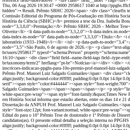
reference field--label-above"> <div class="field__label">Tags</div>
Thu, 06 Aug 2026 19:30:47 +0000
2958617
1040 at http://ppghs.fflc
hidden">• Result. Prêmio SBHC 2026</span> <div class="clearfix text
Comissão Editorial do Programa de Pós-Graduação em História Socia
História da Ciência (SBHC)</b> premiou a tese da Dra. Isabella Bon
node="3,3,0,0">Premiação:</b> Prêmio SBHC 2026 – Melhor Tese</li
Oliveira</li> <li data-path-to-node="3,3,2,0"><b data-index-in-node
data-index-in-node="0" data-path-to-node="3,3,3,0">Título:</b> <i da
laboratório (1933–1948)</i></li> </ul> <p data-path-to-node="3,4">A
node="3,5">São Paulo, 6 de agosto de 2026.</p> <p class="text-align-
br/users/2958617" typeof="schema:Person" property="schema:name" d
16:10</span> <div class="field field--name-field-tags field--type-ent
br/taxonomy/term/2" hreflang="pt-br">Notícias</a></div> </div> <
inscricoes-indicacao-ppghs-para-10o-premio-prof-manoel-luiz-salga