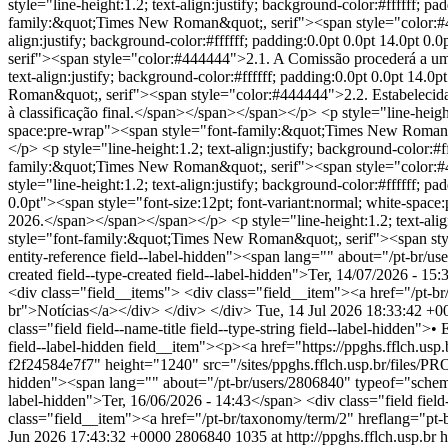
Tue, 14 Jul 2026 18:33:42 +0
class="field field--name-title field--type-string field--label-hidden
field--label-hidden field__item"><p><a href="https://ppghs.fflch.us
f2f24584e7f7" height="1240" src="/sites/ppghs.fflch.usp.br/files/
hidden"><span lang="" about="/pt-br/users/2806840" typeof="schema
label-hidden">Ter, 16/06/2026 - 14:43</span> <div class="field field
class="field__item"><a href="/pt-br/taxonomy/term/2" hreflang="pt-b
Jun 2026 17:43:32 +0000
2806840
1035 at http://ppghs.fflch.usp.br
h