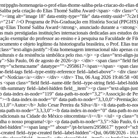
ntent/ppghs-homenageia-o-prof-elias-thome-saliba-pela-criacao-do-elias
liba pela criação do Elias Thomé Saliba Award</span> <div class="clear
ify"><img alt="image 18" data-entity-type="file" data-entity-uuid="
idth="214" />O Programa de Pós-Graduação em História Social (PPGHS)
ong>Elias Thomé Saliba Award</strong>, anunciado durante a <strong>3
as mais prestigiadas instituições internacionais dedicadas aos estudos
dedicação exemplar do professor ao ensino e à pesquisa na Faculdade d
ocumento e objeto legítimo da historiografia brasileira, o Prof. Elia
ass="text-align-justify">Esta homenagem internacional não apenas con
ulturais e da resistência simbólica pelo riso.</p> <p class="text-align
fy">São Paulo, 06 de agosto de 2026</p> </div> <span class="field fiel
ty="schema:name" datatype="">2958617</span></span> <span class="fie
-field-tags field--type-entity-reference field--label-above"> <div cla
-br">Notícias</a></div> </div> </div>
Thu, 06 Aug 2026 19:46:58 +0
es
<span class="field field--name-title field--type-string field--labe
xt-with-summary field--label-hidden field__item"><p class="text-align
 <b data-index-in-node="119" data-path-to-node="3,2">Associção de 
0,0"><b data-index-in-node="0" data-path-to-node="3,3,0,0">Premiaçã
1,0">Autor:</b> Julio Cesar Pereira da Silva</li> <li data-path-to-n
ata-path-to-node="3,3,3,0"><b data-index-in-node="0" data-path-to-no
risdicionais na Cidade do México oitocentista</i></li> </ul> <p class="
rgulha o nosso programa!</p> <p data-path-to-node="3,5">São Paulo, 6 
ld--label-hidden"><span lang="" about="/pt-br/users/2958617" typeof=
ated field--type-created field--label-hidden">Qui, 06/08/2026 - 16:30<